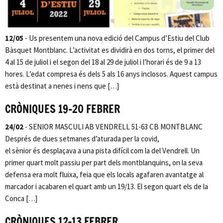
12/05
- Us presentem una nova edició del Campus d’Estiu del Club
Bàsquet Montblanc. L’activitat es dividirà en dos torns, el primer del
4 al 15 de juliol i el segon del 18 al 29 de juliol i l’horari és de 9 a 13
hores. L’edat compresa és dels 5 als 16 anys inclosos. Aquest campus
està destinat a nenes i nens que […]
CRÒNIQUES 19-20 FEBRER
24/02
- SENIOR MASCULI AB VENDRELL 51-63 CB MONTBLANC
Després de dues setmanes d’aturada per la covid,
el sènior és desplaçava a una pista difícil com la del Vendrell. Un
primer quart molt passiu per part dels montblanquins, on la seva
defensa era molt fluixa, feia que els locals agafaren avantatge al
marcador i acabaren el quart amb un 19/13. El segon quart els de la
Conca […]
CRÒNIQUES 12-13 FEBRER