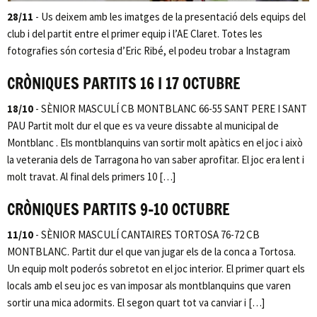
28/11
- Us deixem amb les imatges de la presentació dels equips del
club i del partit entre el primer equip i l’AE Claret. Totes les
fotografies són cortesia d’Eric Ribé, el podeu trobar a Instagram
CRÒNIQUES PARTITS 16 I 17 OCTUBRE
18/10
- SÈNIOR MASCULÍ CB MONTBLANC 66-55 SANT PERE I SANT
PAU Partit molt dur el que es va veure dissabte al municipal de
Montblanc . Els montblanquins van sortir molt apàtics en el joc i això
la veterania dels de Tarragona ho van saber aprofitar. El joc era lent i
molt travat. Al final dels primers 10 […]
CRÒNIQUES PARTITS 9-10 OCTUBRE
11/10
- SÈNIOR MASCULÍ CANTAIRES TORTOSA 76-72 CB
MONTBLANC. Partit dur el que van jugar els de la conca a Tortosa.
Un equip molt poderós sobretot en el joc interior. El primer quart els
locals amb el seu joc es van imposar als montblanquins que varen
sortir una mica adormits. El segon quart tot va canviar i […]