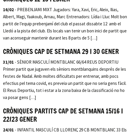
16/02
- PREBENJAMI MIXT Jugadors: Yara, Xavi, Eric, Aleix, Ilias,
Albert, Magi, Yaakoub, Arnau, Marc Entrenadors: Lídia i Lluc Molt bon
partit de l’equip prebenjamí del club el passat dissabte 12 amb el
Lledó a la pista del club. Els locals van tenir un bon inici de partit que
van aconseguir mantenir durant les 8 parts de 5 […]
CRÒNIQUES CAP DE SETMANA 29 I 30 GENER
31/01
- SÈNIOR MASCULÍ MONTBLANC 66/64 REUS DEPORTIU
Primer partit que jugaven els sèniors montblanquins després de les
festes de Nadal. Amb moltes dificultats per entrenar, amb pocs
efectius pel tema covid, es preveia un partit que no seria gens fàcil.
El Reus Deportiu, tot i estar a la zona baixa de la classificació no ho
va posar gens […]
CRÒNIQUES PARTITS CAP DE SETMANA 15/16 I
22/23 GENER
24/01
- INFANTIL MASCULÍ CB LLORENÇ 29 CB MONTBLANC 33 Els