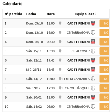
Calendario
Nº partido
Fecha
Hora
Equipo local
1
Dom. 05/10
11:00
CADET FEMENI
NC
2
Dom. 12/10
16:00
CB TARRAGONA
NC
4
Dom. 26/10
09:30
CADET FEMENI
NC
5
Sáb. 15/11
10:30
CB ALCOVER
NC
6
Sáb. 22/11
17:45
CADET FEMENI
NC
7
Mié. 26/11
18:45
CADET FEMENI
NC
8
Sáb. 13/12
19:00
FEMENI CANTAIRES
NC
3
Vie. 19/12
17:30
EL CARME BÀSQUET
NC
9
Sáb. 10/01
11:00
CADET FEMENI
NC
10
Sáb. 14/02
09:00
CB TARRAGONA
NC