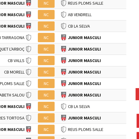
IOR MASCULI
NC
REUS PLOMS SALLE
IOR MASCULI
NC
AB VENDRELL
IOR MASCULI
NC
CB LA SELVA
B TARRAGONA
NC
JUNIOR MASCULI
UET L'ARBOÇ
NC
JUNIOR MASCULI
CB VALLS
NC
JUNIOR MASCULI
CB MORELL
NC
JUNIOR MASCULI
 PLOMS SALLE
NC
JUNIOR MASCULI
SABETH SALOU
NC
JUNIOR MASCULI
IOR MASCULI
NC
CB LA SELVA
RES TORTOSA
NC
JUNIOR MASCULI
IOR MASCULI
NC
REUS PLOMS SALLE