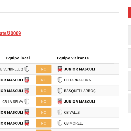
tats/20009
Equipo local
Equipo visitante
B VENDRELL 2
NC
JUNIOR MASCULI
IOR MASCULI
NC
CB TARRAGONA
IOR MASCULI
NC
BÀSQUET L'ARBOÇ
CB LA SELVA
NC
JUNIOR MASCULI
IOR MASCULI
NC
CB VALLS
IOR MASCULI
NC
CB MORELL