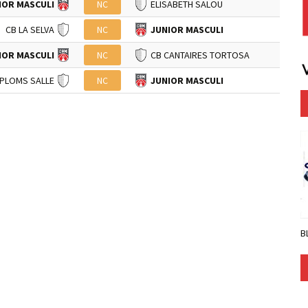
IOR MASCULI
NC
ELISABETH SALOU
CB LA SELVA
NC
JUNIOR MASCULI
IOR MASCULI
NC
CB CANTAIRES TORTOSA
 PLOMS SALLE
NC
JUNIOR MASCULI
B