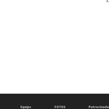
A
Equips
FOTOS
Patrocinado