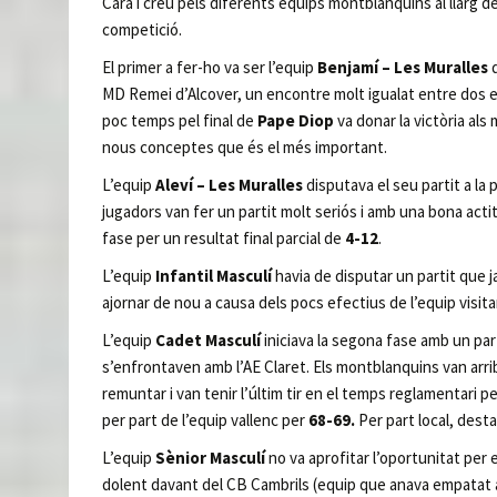
Cara i creu pels diferents equips montblanquins al llarg de
competició.
El primer a fer-ho va ser l’equip
Benjamí – Les Muralles
MD Remei d’Alcover, un encontre molt igualat entre dos equ
poc temps pel final de
Pape Diop
va donar la victòria als
nous conceptes que és el més important.
L’equip
Aleví – Les Muralles
disputava el seu partit a la
jugadors van fer un partit molt seriós i amb una bona act
fase per un resultat final parcial de
4-12
.
L’equip
Infantil Masculí
havia de disputar un partit que j
ajornar de nou a causa dels pocs efectius de l’equip visita
L’equip
Cadet Masculí
iniciava la segona fase amb un pa
s’enfrontaven amb l’AE Claret. Els montblanquins van arri
remuntar i van tenir l’últim tir en el temps reglamentari per
per part de l’equip vallenc per
68-69.
Per part local, dest
L’equip
Sènior Masculí
no va aprofitar l’oportunitat per es
dolent davant del CB Cambrils (equip que anava empatat a 