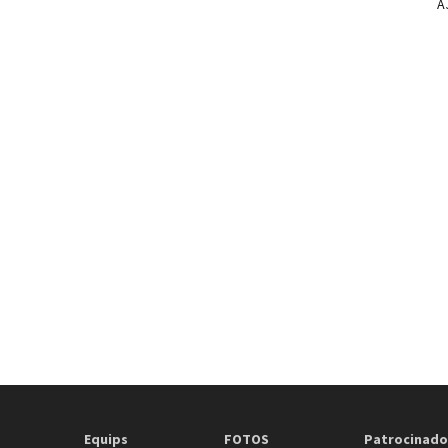
A
Equips
FOTOS
Patrocinado