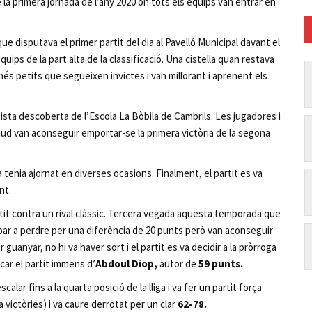
 la primera jornada de l’any 2020 on tots els equips van entrar en
que disputava el primer partit del dia al Pavelló Municipal davant el
ips de la part alta de la classificació. Una cistella quan restava
 més petits que segueixen invictes i van millorant i aprenent els
 pista descoberta de l’Escola La Bòbila de Cambrils. Les jugadores i
itud van aconseguir emportar-se la primera victòria de la segona
a tenia ajornat en diverses ocasions. Finalment, el partit es va
nt.
rtit contra un rival clàssic. Tercera vegada aquesta temporada que
bar a perdre per una diferència de 20 punts però van aconseguir
 guanyar, no hi va haver sort i el partit es va decidir a la pròrroga
acar el partit immens d’
Abdoul Diop,
autor de
59 punts.
calar fins a la quarta posició de la lliga i va fer un partit força
victòries) i va caure derrotat per un clar
62-78.