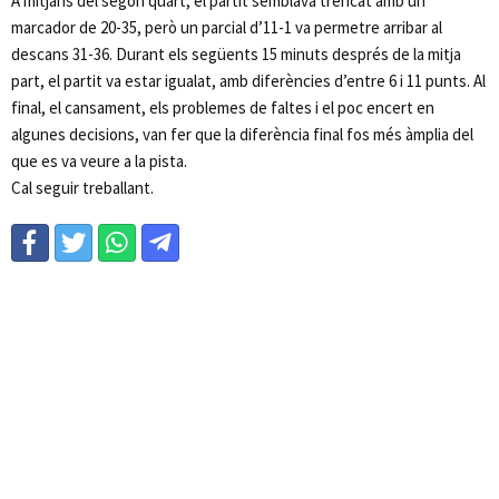
A mitjans del segon quart, el partit semblava trencat amb un
marcador de 20-35, però un parcial d’11-1 va permetre arribar al
descans 31-36. Durant els següents 15 minuts després de la mitja
part, el partit va estar igualat, amb diferències d’entre 6 i 11 punts. Al
final, el cansament, els problemes de faltes i el poc encert en
algunes decisions, van fer que la diferència final fos més àmplia del
que es va veure a la pista.
Cal seguir treballant.