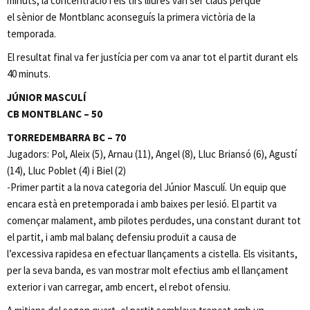
minuts, la concentració i els tirs lliures van ser claus perquè
el sènior de Montblanc aconseguís la primera victòria de la
temporada.
El resultat final va fer justícia per com va anar tot el partit durant els
40 minuts.
JÚNIOR MASCULÍ
CB MONTBLANC – 50
TORREDEMBARRA BC – 70
Jugadors: Pol, Aleix (5), Arnau (11), Angel (8), Lluc Briansó (6), Agustí
(14), Lluc Poblet (4) i Biel (2)
-Primer partit a la nova categoria del Júnior Masculí. Un equip que
encara està en pretemporada i amb baixes per lesió. El partit va
començar malament, amb pilotes perdudes, una constant durant tot
el partit, i amb mal balanç defensiu produït a causa de
l’excessiva rapidesa en efectuar llançaments a cistella. Els visitants,
per la seva banda, es van mostrar molt efectius amb el llançament
exterior i van carregar, amb encert, el rebot ofensiu.