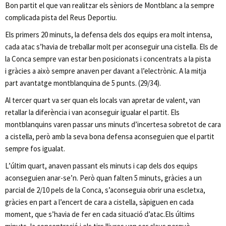
Bon partit el que van realitzar els sèniors de Montblanc a la sempre
complicada pista del Reus Deportiu.
Els primers 20 minuts, la defensa dels dos equips era molt intensa,
cada atac s’havia de treballar molt per aconseguir una cistella. Els de
la Conca sempre van estar ben posicionats i concentrats a la pista
i gràcies a això sempre anaven per davant a l’electrònic. A la mitja
part avantatge montblanquina de 5 punts. (29/34).
Al tercer quart va ser quan els locals van apretar de valent, van
retallar la diferència i van aconseguir igualar el partit. Els
montblanquins varen passar uns minuts d’incertesa sobretot de cara
a cistella, però amb la seva bona defensa aconseguien que el partit
sempre fos igualat.
L’últim quart, anaven passant els minuts i cap dels dos equips
aconseguien anar-se’n. Però quan falten 5 minuts, gràcies a un
parcial de 2/10 pels de la Conca, s’aconseguia obrir una escletxa,
gràcies en part a l’encert de cara a cistella, sàpiguen en cada
moment, que s’havia de fer en cada situació d’atac.Els últims